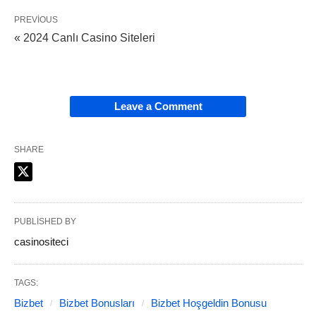
PREVIOUS
« 2024 Canlı Casino Siteleri
Leave a Comment
SHARE
PUBLISHED BY
casinositeci
TAGS:
Bizbet
Bizbet Bonusları
Bizbet Hoşgeldin Bonusu