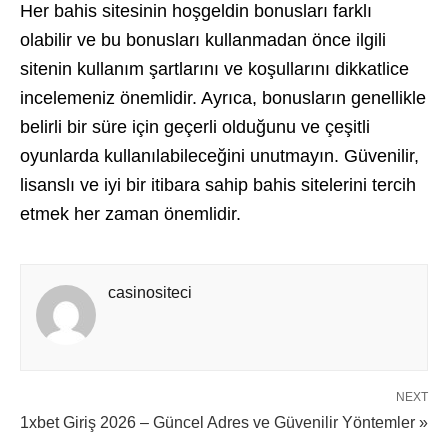
Her bahis sitesinin hoşgeldin bonusları farklı
olabilir ve bu bonusları kullanmadan önce ilgili
sitenin kullanım şartlarını ve koşullarını dikkatlice
incelemeniz önemlidir. Ayrıca, bonusların genellikle
belirli bir süre için geçerli olduğunu ve çeşitli
oyunlarda kullanılabileceğini unutmayın. Güvenilir,
lisanslı ve iyi bir itibara sahip bahis sitelerini tercih
etmek her zaman önemlidir.
casinositeci
NEXT
1xbet Giriş 2026 – Güncel Adres ve Güvenilir Yöntemler »