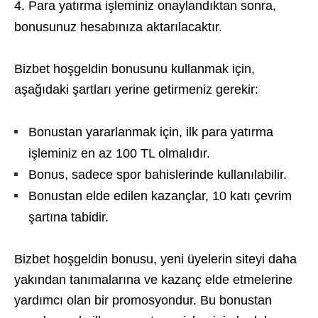
Para yatırma işleminiz onaylandıktan sonra,
bonusunuz hesabınıza aktarılacaktır.
Bizbet hoşgeldin bonusunu kullanmak için,
aşağıdaki şartları yerine getirmeniz gerekir:
Bonustan yararlanmak için, ilk para yatırma
işleminiz en az 100 TL olmalıdır.
Bonus, sadece spor bahislerinde kullanılabilir.
Bonustan elde edilen kazançlar, 10 katı çevrim
şartına tabidir.
Bizbet hoşgeldin bonusu, yeni üyelerin siteyi daha
yakından tanımalarına ve kazanç elde etmelerine
yardımcı olan bir promosyondur. Bu bonustan