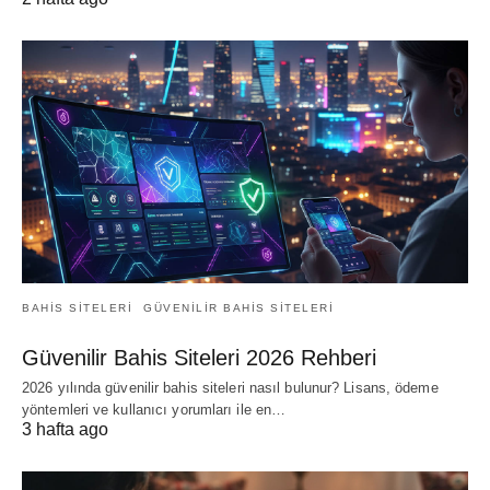
BAHIS SITELERI
GÜVENILIR BAHIS SITELERI
Güvenilir Bahis Siteleri 2026 Rehberi
2026 yılında güvenilir bahis siteleri nasıl bulunur? Lisans, ödeme
yöntemleri ve kullanıcı yorumları ile en…
3 hafta ago