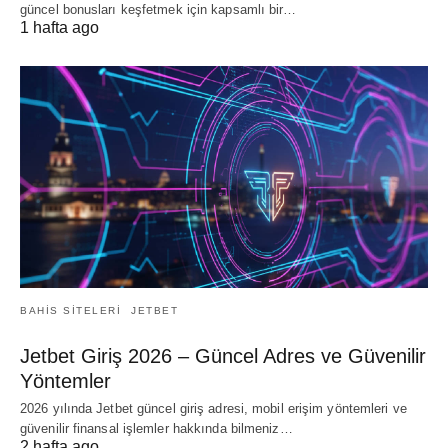
güncel bonusları keşfetmek için kapsamlı bir…
1 hafta ago
BAHIS SITELERI
JETBET
Jetbet Giriş 2026 – Güncel Adres ve Güvenilir
Yöntemler
2026 yılında Jetbet güncel giriş adresi, mobil erişim yöntemleri ve
güvenilir finansal işlemler hakkında bilmeniz…
2 hafta ago