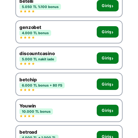
betelli
›
Giriş
5.050 TL %100 bonus
★★★★
genzobet
›
Giriş
4.000 TL bonus
★★★★
discountcasino
›
Giriş
5.000 TL nakit iade
★★★★
betchip
›
Giriş
6.000 TL bonus + 80 FS
★★★★
Youwin
›
Giriş
10.000 TL bonus
★★★★
betroad
›
Giriş
4.000 TL + 1.000 TL