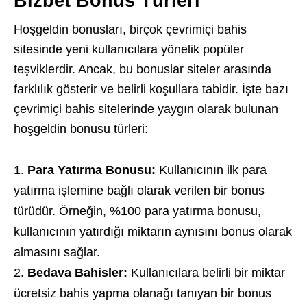
Bizbet Bonus Türleri
Hoşgeldin bonusları, birçok çevrimiçi bahis
sitesinde yeni kullanıcılara yönelik popüler
teşviklerdir. Ancak, bu bonuslar siteler arasında
farklılık gösterir ve belirli koşullara tabidir. İşte bazı
çevrimiçi bahis sitelerinde yaygın olarak bulunan
hoşgeldin bonusu türleri:
Para Yatırma Bonusu:
Kullanıcının ilk para
yatırma işlemine bağlı olarak verilen bir bonus
türüdür. Örneğin, %100 para yatırma bonusu,
kullanıcının yatırdığı miktarın aynısını bonus olarak
almasını sağlar.
Bedava Bahisler:
Kullanıcılara belirli bir miktar
ücretsiz bahis yapma olanağı tanıyan bir bonus