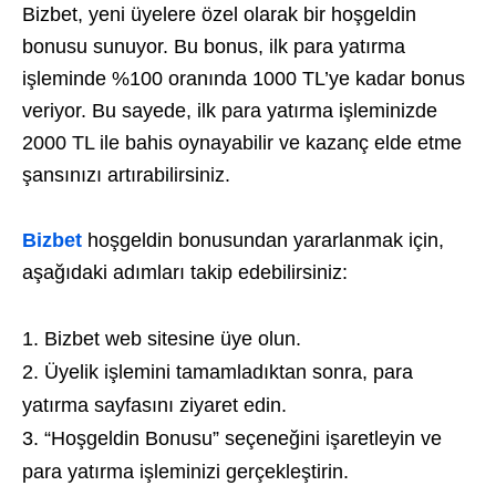
Bizbet, yeni üyelere özel olarak bir hoşgeldin
bonusu sunuyor. Bu bonus, ilk para yatırma
işleminde %100 oranında 1000 TL’ye kadar bonus
veriyor. Bu sayede, ilk para yatırma işleminizde
2000 TL ile bahis oynayabilir ve kazanç elde etme
şansınızı artırabilirsiniz.
Bizbet
hoşgeldin bonusundan yararlanmak için,
aşağıdaki adımları takip edebilirsiniz:
Bizbet web sitesine üye olun.
Üyelik işlemini tamamladıktan sonra, para
yatırma sayfasını ziyaret edin.
“Hoşgeldin Bonusu” seçeneğini işaretleyin ve
para yatırma işleminizi gerçekleştirin.