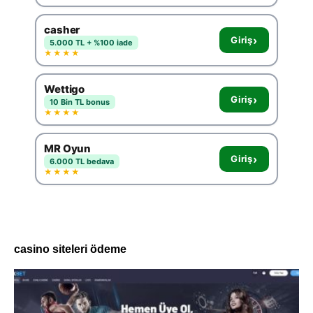
casher
›
Giriş
5.000 TL + %100 iade
★★★★
Wettigo
›
Giriş
10 Bin TL bonus
★★★★
MR Oyun
›
Giriş
6.000 TL bedava
★★★★
casino siteleri ödeme