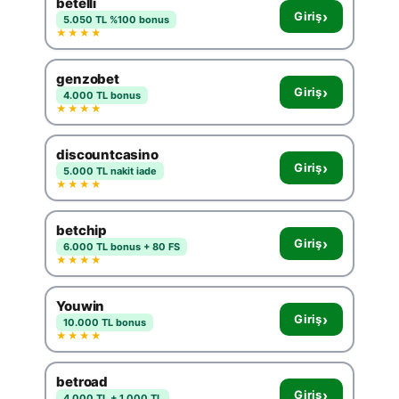
betelli
›
Giriş
5.050 TL %100 bonus
★★★★
genzobet
›
Giriş
4.000 TL bonus
★★★★
discountcasino
›
Giriş
5.000 TL nakit iade
★★★★
betchip
›
Giriş
6.000 TL bonus + 80 FS
★★★★
Youwin
›
Giriş
10.000 TL bonus
★★★★
betroad
›
Giriş
4.000 TL + 1.000 TL