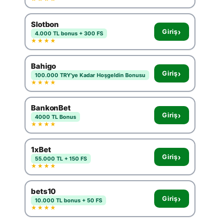
Slotbon
›
Giriş
4.000 TL bonus + 300 FS
★★★★
Bahigo
›
Giriş
100.000 TRY'ye Kadar Hoşgeldin Bonusu
★★★★
BankonBet
›
Giriş
4000 TL Bonus
★★★★
1xBet
›
Giriş
55.000 TL + 150 FS
★★★★
bets10
›
Giriş
10.000 TL bonus + 50 FS
★★★★