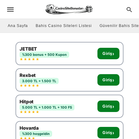
Ana Sayfa
Bahis Casino Siteleri Listesi
Güvenilir Bahis Sit
JETBET
›
Giriş
%300 bonus + 500 Kupon
★★★★★
Rexbet
›
Giriş
3.000 TL + 1.500 TL
★★★★★
Hitpot
›
Giriş
5.000 TL + 1.000 TL + 100 FS
★★★★★
Hovarda
›
Giriş
%300 hoşgeldin
★★★★