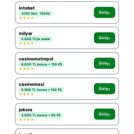
intobet
›
Giriş
%150 Slot · 1500₺
★★★★
milyar
›
Giriş
5.000 TL'ye kadar
★★★★
casinometropol
›
Giriş
8.000 TL bonus + 150 FS
★★★★
casinomaxi
›
Giriş
6.500 TL bonus + 150 FS
★★★★
jokera
›
Giriş
3.000 TL bonus + 50 FS
★★★★