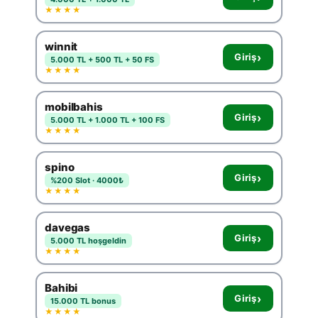
★★★★
winnit
›
Giriş
5.000 TL + 500 TL + 50 FS
★★★★
mobilbahis
›
Giriş
5.000 TL + 1.000 TL + 100 FS
★★★★
spino
›
Giriş
%200 Slot · 4000₺
★★★★
davegas
›
Giriş
5.000 TL hoşgeldin
★★★★
Bahibi
›
Giriş
15.000 TL bonus
★★★★