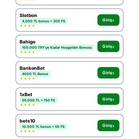
Slotbon
›
Giriş
4.000 TL bonus + 300 FS
★★★★
Bahigo
›
Giriş
100.000 TRY'ye Kadar Hoşgeldin Bonusu
★★★★
BankonBet
›
Giriş
4000 TL Bonus
★★★★
1xBet
›
Giriş
55.000 TL + 150 FS
★★★★
bets10
›
Giriş
10.000 TL bonus + 50 FS
★★★★