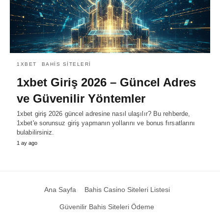
1XBET
BAHIS SITELERI
1xbet Giriş 2026 – Güncel Adres
ve Güvenilir Yöntemler
1xbet giriş 2026 güncel adresine nasıl ulaşılır? Bu rehberde,
1xbet'e sorunsuz giriş yapmanın yollarını ve bonus fırsatlarını
bulabilirsiniz.
1 ay ago
Ana Sayfa
Bahis Casino Siteleri Listesi
Güvenilir Bahis Siteleri Ödeme