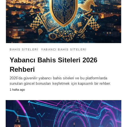
BAHIS SITELERI
YABANCI BAHIS SITELERI
Yabancı Bahis Siteleri 2026
Rehberi
2026'da güvenilir yabancı bahis siteleri ve bu platformlarda
sunulan güncel bonusları keşfetmek için kapsamlı bir rehber.
1 hafta ago