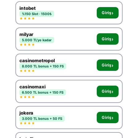
intobet
›
Giriş
%150 Slot · 1500₺
★★★★
milyar
›
Giriş
5.000 TL'ye kadar
★★★★
casinometropol
›
Giriş
8.000 TL bonus + 150 FS
★★★★
casinomaxi
›
Giriş
6.500 TL bonus + 150 FS
★★★★
jokera
›
Giriş
3.000 TL bonus + 50 FS
★★★★