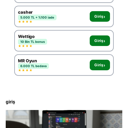
casher
›
Giriş
5.000 TL + %100 iade
★★★★
Wettigo
›
Giriş
10 Bin TL bonus
★★★★
MR Oyun
›
Giriş
6.000 TL bedava
★★★★
giriş