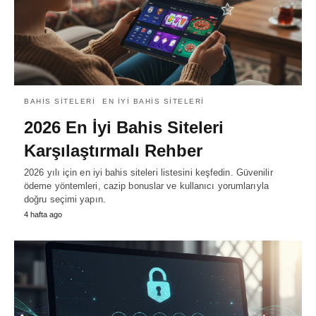
BAHIS SITELERI
EN IYI BAHIS SITELERI
2026 En İyi Bahis Siteleri
Karşılaştırmalı Rehber
2026 yılı için en iyi bahis siteleri listesini keşfedin. Güvenilir
ödeme yöntemleri, cazip bonuslar ve kullanıcı yorumlarıyla
doğru seçimi yapın.
4 hafta ago