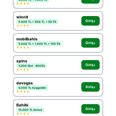
★★★★
winnit
›
Giriş
5.000 TL + 500 TL + 50 FS
★★★★
mobilbahis
›
Giriş
5.000 TL + 1.000 TL + 100 FS
★★★★
spino
›
Giriş
%200 Slot · 4000₺
★★★★
davegas
›
Giriş
5.000 TL hoşgeldin
★★★★
Bahibi
›
Giriş
15.000 TL bonus
★★★★